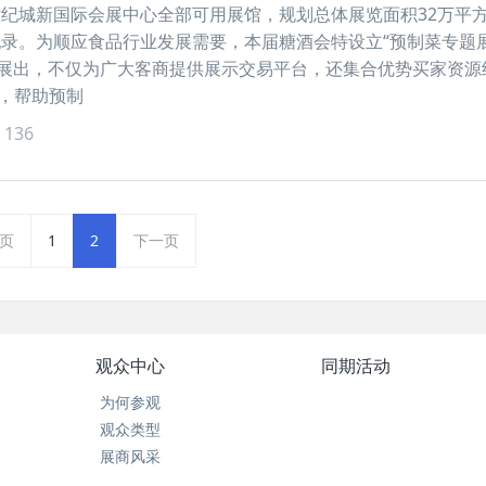
纪城新国际会展中心全部可用展馆，规划总体展览面积32万平
录。为顺应食品行业发展需要，本届糖酒会特设立“预制菜专题展
6号馆展出，不仅为广大客商提供展示交易平台，还集合优势买家资源
”，帮助预制
国糖酒会主会场会展中
2026南京秋季全国糖酒会主会场会展中
2026南
136
：调味品馆
心展馆展位：传统酒类馆
心
页
1
2
下一页
观众中心
同期活动
为何参观
观众类型
展商风采