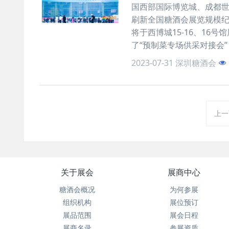
国西部国际博览城、成都世
刷新全国糖酒会展览规模纪
将于西博城15-16、1
了“预制菜专场供采对接会
会场会展中
2026南京秋季全国糖酒会主会场会展中
2026南京秋季全
2023-07-31
深圳糖酒会
酒馆
心展馆展位：食品饮料馆
心展馆展位
上一
关于展会
展商中心
糖酒会概况
为何参展
组织机构
展位预订
展品范围
展会日程
展商名录
参展资质