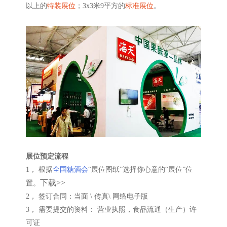
以上的
特装展位
；3x3米9平方的
标准展位
。
展位预定流程
1， 根据
全国糖酒会
“展位图纸”选择你心意的“展位”位
下载>>
置。
2， 签订合同：当面 \ 传真\ 网络电子版
3， 需要提交的资料： 营业执照，食品流通（生产）许
可证